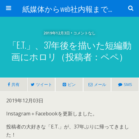
紙媒体からweb社内報まで 社内報制作会社 創言社：東京都千代田区飯田橋駅から１分
2019年12月3日 • コメントなし
「E.T.」、37年後を描いた短編動
画にホロリ（投稿者：ペペ）
共有
ツイート
ピン
メール
SMS
2019年12月03日
Instagram＋Facebookを更新しました。
投稿者の大好きな「E.T.」が、37年ぶりに帰ってきまし
た！