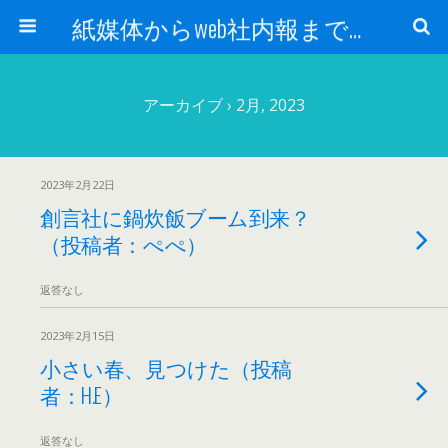
紙媒体からweb社内報まで 社内報制作会社 創言社：東京都千代田区飯田橋駅から１分
アーカイブ › 2月, 2023
2023年2月22日
創言社に鍋炊飯ブーム到来？
（投稿者：ぺぺ）
返答なし
2023年2月15日
小さい春、見つけた（投稿
者：H.E）
返答なし