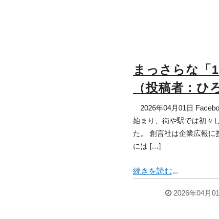
まっさらな「
（投稿者：ひ
2026年04月01日 Fac
始まり、街や駅では初々
た。 創言社は企業広報に
には […]
続きを読む
...
2026年04月