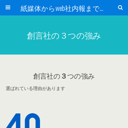
紙媒体からweb社内報まで 社内報制作会社 創言社：東京都千代田区飯田橋駅から１分
創言社の３つの強み
創言社の
３
つの強み
選ばれている理由があります