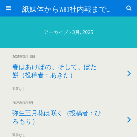
紙媒体からweb社内報まで 社内報制作会社 創言社：東京都千代田区飯田橋駅から１分
アーカイブ › 3月, 2025
2025年3月18日
春はあけぼの、そして、ぼた
餅（投稿者：あきた）
返答なし
2025年3月3日
弥生三月花は咲く（投稿者：ひ
ろもり）
返答なし