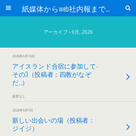
紙媒体からweb社内報まで 社内報制作会社 創言社：東京都千代田区飯田橋駅から１分
アーカイブ › 6月, 2026
2026年6月16日
アイスランド合宿に参加して-
その3（投稿者：四教がなぞ
だ…）
返答なし
2026年6月1日
新しい出会いの場（投稿者：
ジイジ）