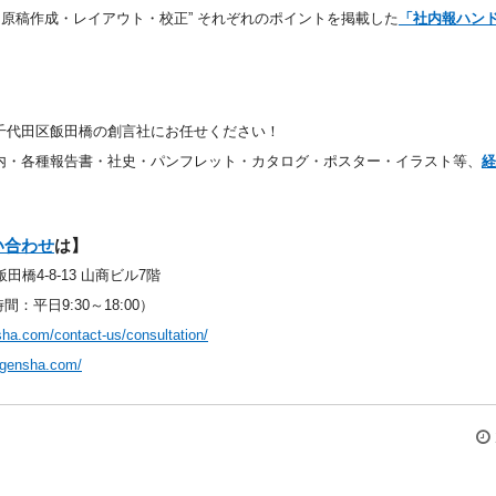
・原稿作成・レイアウト・校正” それぞれのポイントを掲載した
「社内報ハン
千代田区飯田橋の創言社にお任せください！
内・各種報告書・社史・パンフレット・カタログ・ポスター・イラスト等、
経
い合わせ
は】
田橋4-8-13 山商ビル7階
時間：平日9:30～18:00）
sha.com/contact-us/consultation/
o-gensha.com/