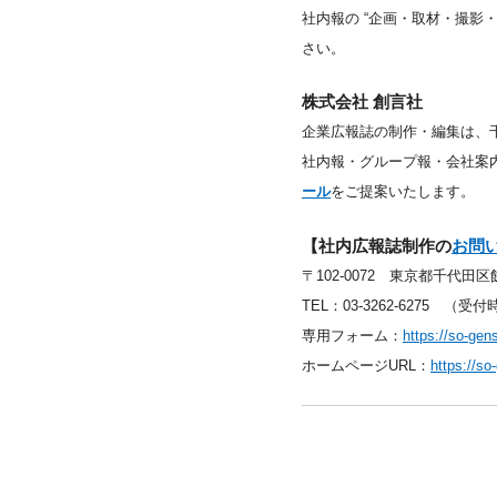
社内報の “企画・取材・撮影
さい。
株式会社 創言社
企業広報誌の制作・編集は、
社内報・グループ報・会社案
ール
をご提案いたします。
【社内広報誌制作の
お問
〒102-0072 東京都千代田区飯
TEL：03-3262-6275 （受付
専用フォーム：
https://so-gen
ホームページURL：
https://s