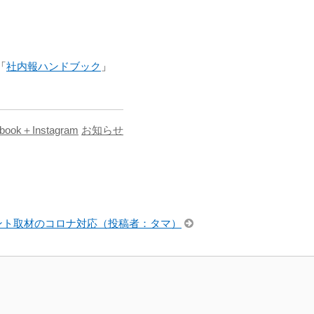
「
社内報ハンドブック
」
book＋Instagram
お知らせ
ント取材のコロナ対応（投稿者：タマ）