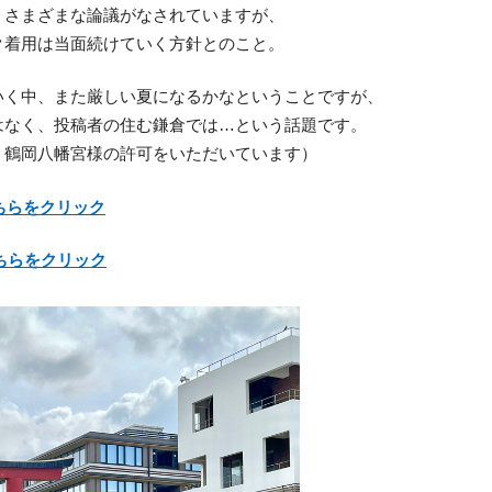
、さまざまな論議がなされていますが、
ク着用は当面続けていく方針とのこと。
いく中、また厳しい夏になるかなということですが、
はなく、投稿者の住む鎌倉では…という話題です。
、鶴岡八幡宮様の許可をいただいています）
ち
ら
をクリ
ック
ちら
を
クリック