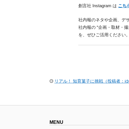
創言社 Instagram は
こ
ち
社内報のネタや企画、デ
社内報の “企画・取材・
を、ぜひご活用ください
リアル！ 知育菓子に挑戦（投稿者：
MENU