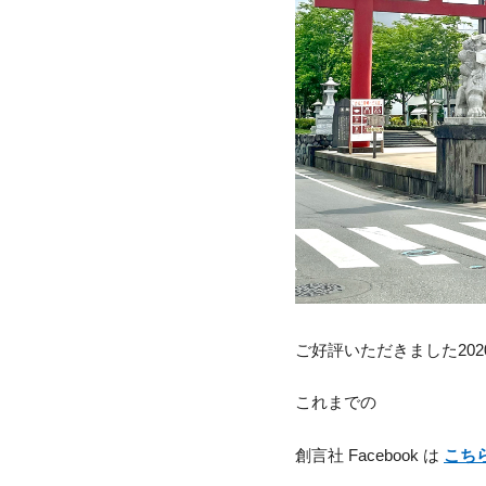
ご好評いただきました20
これまでの
創言社 Facebook は
こち