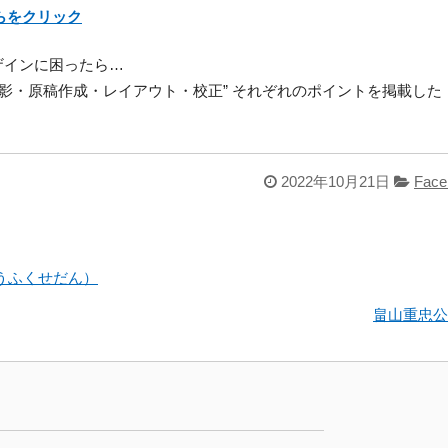
らをクリック
ザインに困ったら…
撮影・原稿作成・レイアウト・校正” それぞれのポイントを掲載し
。
2022年10月21日
Face
うふくせだん）
畠山重忠公