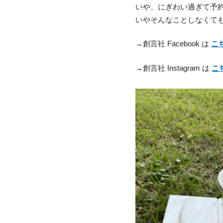
いや、にぎわい過ぎて予
いやそんなことしなくて
→創言社 Facebook は
こ
→創言社 Instagram は
こ