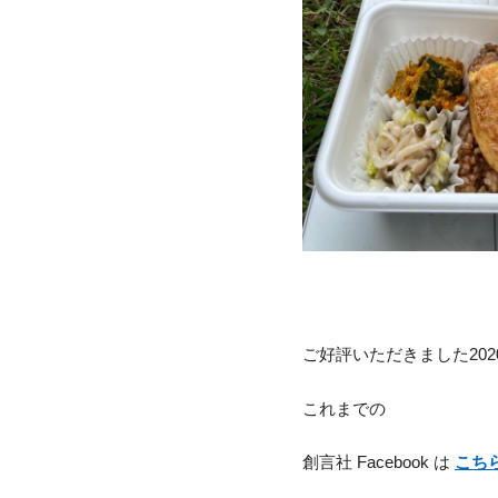
ご好評いただきました20
これまでの
創言社 Facebook は
こち