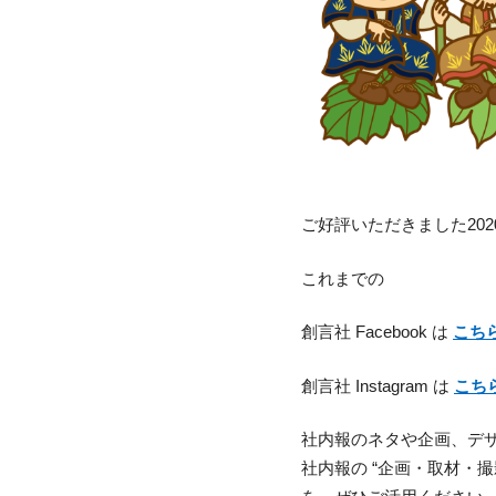
ご好評いただきました20
これまでの
創言社 Facebook は
こち
創言社 Instagram は
こち
社内報のネタや企画、デ
社内報の “企画・取材・