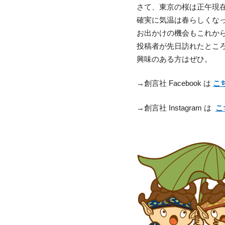
さて、東京の桜は正午現
確実に気温は春らしくな
お出かけの機会もこれか
投稿者が先日訪れたとこ
興味のある方はぜひ。
→創言社 Facebook は
こ
→創言社 Instagram は
こ