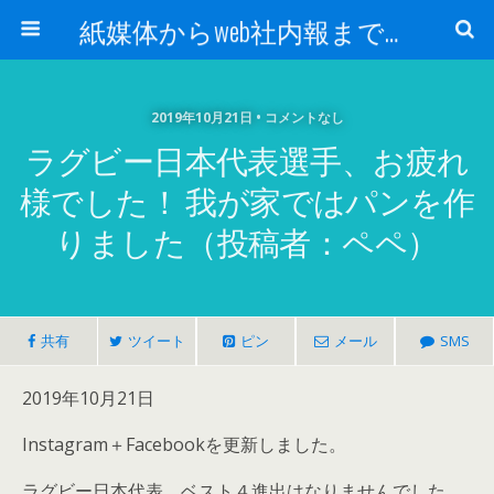
紙媒体からweb社内報まで 社内報制作会社 創言社：東京都千代田区飯田橋駅から１分
2019年10月21日 • コメントなし
ラグビー日本代表選手、お疲れ
様でした！ 我が家ではパンを作
りました（投稿者：ペペ）
共有
ツイート
ピン
メール
SMS
2019年10月21日
Instagram＋Facebookを更新しました。
ラグビー日本代表、ベスト４進出はなりませんでした