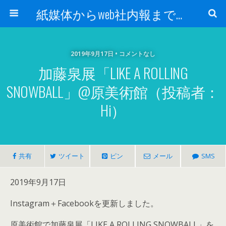
紙媒体からweb社内報まで 社内報制作会社 創言社：東京都千代田区飯田橋駅から１分
2019年9月17日 • コメントなし
加藤泉展「LIKE A ROLLING
SNOWBALL」@原美術館（投稿者：
Hi）
共有
ツイート
ピン
メール
SMS
2019年9月17日
Instagram＋Facebookを更新しました。
原美術館で加藤泉展「LIKE A ROLLING SNOWBALL」を