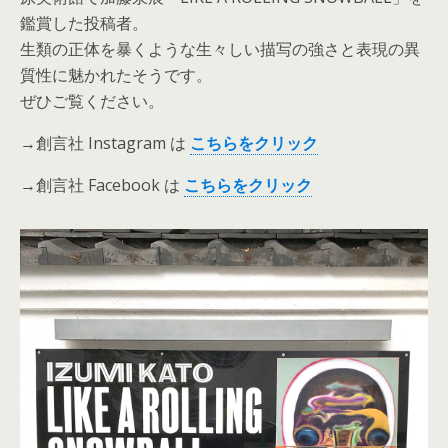
鑑賞した投稿者。
生類の正体を暴くような生々しい描写の強さと表現の異
質性に魅かれたそうです。
ぜひご覧ください。
→創言社 Instagram は
こ
ちら
を
クリック
→創言社 Facebook は
こちらをクリック