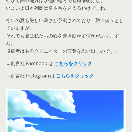
やがて関東地方ほか他の地方でも梅雨明けし、
いよいよ日本列島は夏本番を迎えるわけですね。
今年の夏も厳しい暑さが予測されており、戦々兢々とし
ていますが、
それでも夏は私たちの心を突き動かす何かがあります
ね。
投稿者はあるクリエイターの言葉を思い出すのです。
→創言社 Facebook は
こち
ら
をクリ
ック
→創言社 Instagram は
こ
ちら
を
クリック