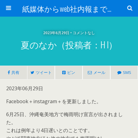
紙媒体からweb社内報まで 社内報制作会社 創言社：東京都千代田区飯田橋駅から１分
2023年6月29日 • コメントなし
夏のなか（投稿者：H I）
共有
ツイート
ピン
メール
SMS
2023年06月29日
Facebook＋instagram＋を更新しました。
6月25日、沖縄奄美地方で梅雨明け宣言が出されまし
た。
これは例年より4日遅いとのことです。