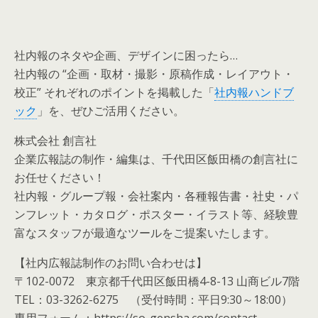
社内報のネタや企画、デザインに困ったら…
社内報の “企画・取材・撮影・原稿作成・レイアウト・
校正” それぞれのポイントを掲載した「
社内報ハンドブ
ック
」を、ぜひご活用ください。
株式会社 創言社
企業広報誌の制作・編集は、千代田区飯田橋の創言社に
お任せください！
社内報・グループ報・会社案内・各種報告書・社史・パ
ンフレット・カタログ・ポスター・イラスト等、経験豊
富なスタッフが最適なツールをご提案いたします。
【社内広報誌制作のお問い合わせは】
〒102-0072 東京都千代田区飯田橋4-8-13 山商ビル7階
TEL：03-3262-6275 （受付時間：平日9:30～18:00）
専用フォーム：https://so-gensha.com/contact-