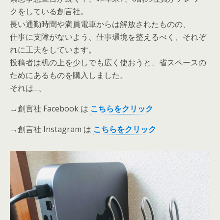
クをしている創言社。
長い通勤時間や満員電車からは解放されたものの、
仕事に支障がないよう、仕事環境を整えるべく、それぞ
れに工夫をしています。
投稿者は机の上を少しでも広く使おうと、省スペースの
ためにあるものを購入しました。
それは…。
→創言社 Facebook は
こち
ら
をクリ
ック
→創言社 Instagram は
こ
ちら
を
クリック