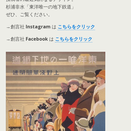
杉浦非水「東洋唯一の地下鉄道」
ぜひ、ご覧ください。
→創言社
Instagram
は
こ
ちらをクリック
→創言社
Facebook
は
こ
ちらを
クリック