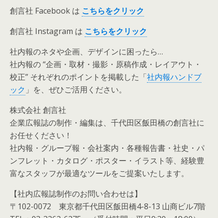
創言社 Facebook は
こち
ら
をクリ
ック
創言社 Instagram は
こ
ちら
を
クリック
社内報のネタや企画、デザインに困ったら…
社内報の “企画・取材・撮影・原稿作成・レイアウト・
校正” それぞれのポイントを掲載した「
社内報ハンドブ
ック
」を、ぜひご活用ください。
株式会社 創言社
企業広報誌の制作・編集は、千代田区飯田橋の創言社に
お任せください！
社内報・グループ報・会社案内・各種報告書・社史・パ
ンフレット・カタログ・ポスター・イラスト等、経験豊
富なスタッフが最適なツールをご提案いたします。
【社内広報誌制作のお問い合わせは】
〒102-0072 東京都千代田区飯田橋4-8-13 山商ビル7階