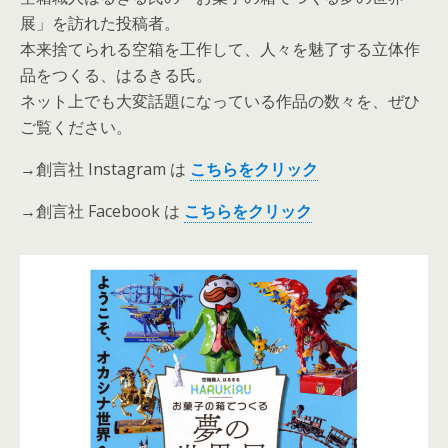
展」を訪れた投稿者。
本来捨てられる空箱を工作して、人々を魅了する立体作
品をつくる、はるきる氏。
ネット上でも大変話題になっている作品の数々を、ぜひ
ご覧ください。
→創言社 Instagram は
こ
ちら
を
クリック
→創言社 Facebook は
こちらをクリック