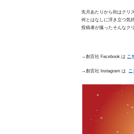
先月あたりから街はクリ
何とはなしに浮き立つ気
投稿者が撮ったそんなク
→創言社 Facebook は
こ
→創言社 Instagram は
こ