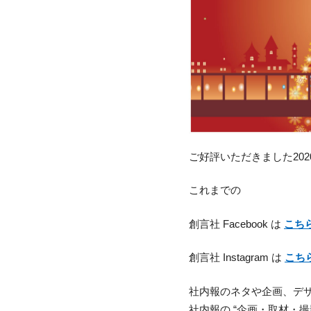
ご好評いただきました20
これまでの
創言社 Facebook は
こち
創言社 Instagram は
こち
社内報のネタや企画、デ
社内報の “企画・取材・