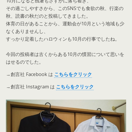
10月になると残暑もさすがに落ち着き、
その過ごしやすさから、このSNSでも食欲の秋、行楽の
秋、読書の秋だのと投稿してきました。
体育の日があることから、運動会が10月という地域も少
なくありませんし、
すっかり定着したハロウィンも10月の行事でしたね。
今回の投稿者は古くからある10月の慣習について思いを
はせるのでした。
→創言社 Facebook は
こち
ら
をクリ
ック
→創言社 Instagram は
こ
ちら
を
クリック