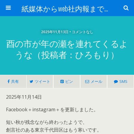
紙媒体からweb社内報まで 社内報制作会社 創言社：東京都千代田区飯田橋駅から１分
2025年11月13日 • コメントなし
酉の市が年の瀬を連れてくるよ
うな（投稿者：ひろもり）
共有
ツイート
ピン
メール
SMS
2025年11月14日
Facebook＋instagram＋を更新しました。
短い秋が残念ながら終わったようで、
創言社のある東京千代田区はもう寒いです。