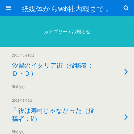
紙媒体からweb社内報まで 社内報制作会社 創言社：東京都千代田区飯田橋駅から１分
カテゴリー ›
お知らせ
2026年3月16日
汐留のイタリア街（投稿者：
Ｄ・Ｄ）
返答なし
2026年3月2日
主役は寿司じゃなかった（投
稿者：M）
返答なし