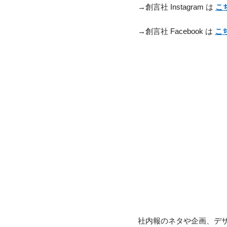
→創言社 Instagram は
こ
→創言社 Facebook は
こ
社内報のネタや企画、デ