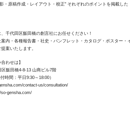
撮影・原稿作成・レイアウト・校正” それぞれのポイントを掲載し
。
は、千代田区飯田橋の創言社にお任せください！
社案内・各種報告書・社史・パンフレット・カタログ・ポスター・
ご提案いたします。
い合わせは】
田区飯田橋4-8-13 山商ビル7階
（受付時間：平日9:30～18:00）
ha.com/contact-us/consultation/
o-gensha.com/