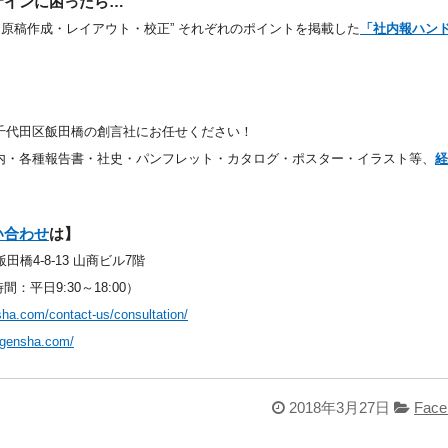
ザインに困ったら…
・原稿作成・レイアウト・校正” それぞれのポイントを掲載した
「社内報ハン
千代田区飯田橋の創言社にお任せください！
内・各種報告書・社史・パンフレット・カタログ・ポスター・イラスト等、
経
い合わせ
は】
田橋4-8-13 山商ビル7階
時間：平日9:30～18:00）
sha.com/contact-us/consultation/
o-gensha.com/
2018年3月27日
Face