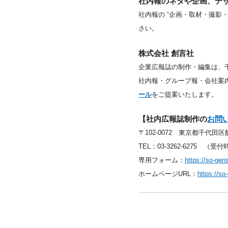
社内報のネタや企画、デ
社内報の “企画・取材・撮影
さい。
株式会社 創言社
企業広報誌の制作・編集は、
社内報・グループ報・会社案
ール
をご提案いたします。
【社内広報誌制作の
お問
〒102-0072 東京都千代田区飯
TEL：03-3262-6275 （受付
専用フォーム：
https://so-gen
ホームページURL：
https://s