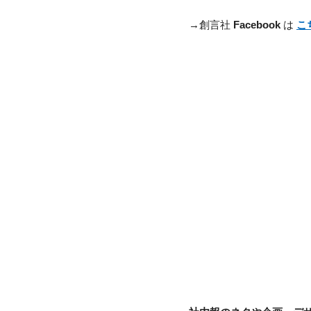
→創言社
Facebook
は
こ